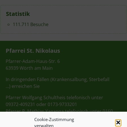
Statistik
111.711 Besuche
Pfarrei St. Nikolaus
Pfarrer-Adam-Haus-Str. 6
63939 Wörth am Main
In dringenden Fällen (Krankensalbung, Sterbefall
…) erreichen Sie
Pfarrer Wolfgang Schultheis telefonisch unter
09372-409231 oder 0173-9733201
Pfarrer P. Mathias Yagappa telefonisch unter 0160
98275712
Cookie-Zustimmung
verwalten