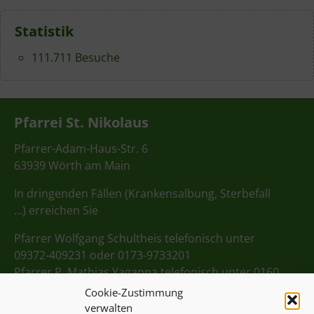
Statistik
111.711 Besuche
Pfarrei St. Nikolaus
Pfarrer-Adam-Haus-Str. 6
63939 Wörth am Main
In dringenden Fällen (Krankensalbung, Sterbefall
…) erreichen Sie
Pfarrer Wolfgang Schultheis telefonisch unter
09372-409231 oder 0173-9733201
Pfarrer P. Mathias Yagappa telefonisch unter 0160
98275712
Cookie-Zustimmung
verwalten