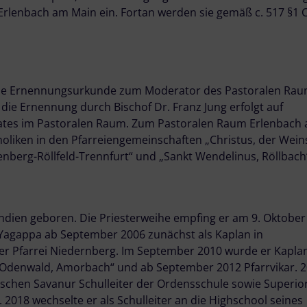
 Erlenbach am Main ein. Fortan werden sie gemäß c. 517 §1 
s die Ernennungsurkunde zum Moderator des Pastoralen Rau
die Ernennung durch Bischof Dr. Franz Jung erfolgt auf
Rates im Pastoralen Raum. Zum Pastoralen Raum Erlenbach
oliken in den Pfarreiengemeinschaften „Christus, der Wein
nberg-Röllfeld-Trennfurt“ und „Sankt Wendelinus, Röllbach
Indien geboren. Die Priesterweihe empfing er am 9. Oktober
Yagappa ab September 2006 zunächst als Kaplan in
der Pfarrei Niedernberg. Im September 2010 wurde er Kaplan
Odenwald, Amorbach“ und ab September 2012 Pfarrvikar. 
schen Savanur Schulleiter der Ordensschule sowie Superio
018 wechselte er als Schulleiter an die Highschool seines