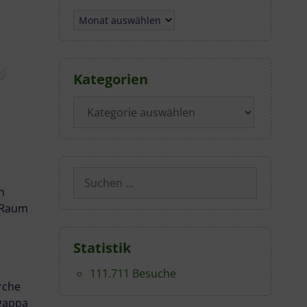
Archiv
Kategorien
Kategorien
Suchen
nach:
n
n Raum
Statistik
111.711 Besuche
rche
agappa