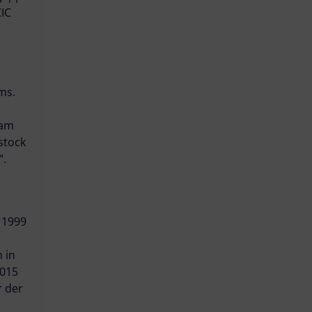
CIC
ms.
 am
stock
“.
 1999
 in
2015
r der