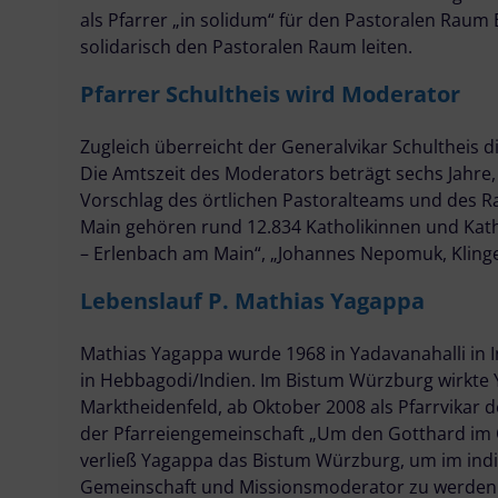
als Pfarrer „in solidum“ für den Pastoralen Raum
solidarisch den Pastoralen Raum leiten.
Pfarrer Schultheis wird Moderator
Zugleich überreicht der Generalvikar Schulthei
Die Amtszeit des Moderators beträgt sechs Jahre, 
Vorschlag des örtlichen Pastoralteams und des 
Main gehören rund 12.834 Katholikinnen und Kath
– Erlenbach am Main“, „Johannes Nepomuk, Klinge
Lebenslauf P. Mathias Yagappa
Mathias Yagappa wurde 1968 in Yadavanahalli in 
in Hebbagodi/Indien. Im Bistum Würzburg wirkte 
Marktheidenfeld, ab Oktober 2008 als Pfarrvikar 
der Pfarreiengemeinschaft „Um den Gotthard im 
verließ Yagappa das Bistum Würzburg, um im indi
Gemeinschaft und Missionsmoderator zu werden. 2