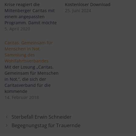
Krise reagiert die
Kostenloser Download
Miltenberger Caritas mit
25. Juni 2024
einem angepassten
Programm. Damit möchte
der Wohlfahrtsverband
5. April 2020
möglichst sinnvolle
Angebote unterbreiten,
Caritas. Gemeinsam für
auch wenn der normale
Menschen in Not.
Betrieb nur eingeschränkt
Sammlung des
möglich ist.
Wohlfahrtsverbandes
Mit der Losung „Caritas.
Gemeinsam für Menschen
in Not.“, die sich der
Caritasverband für die
kommende
Spendensammlung
14. Februar 2018
gegeben hat, kommt der
Wohlfahrtsverband bei
seinem Wesenskern an.
Sterbefall Erwin Schneider
Die Notlagen, in denen er
Begegnungstag für Trauernde
helfen muss, sind dabei
sehr vielfältig. Immer aber