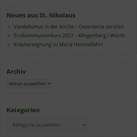
geht es darum,
ehrenamtliches
Neues aus St. Nikolaus
Engagement mit
hauptberuflicher
Vandalismus in der Kirche – Osterkerze zerstört
Professionalität zu
ergänzen und…
Erstkommunionkurs 2027 – Klingenberg / Wörth
Kräutersegnung zu Mariä Himmelfahrt
Archiv
Archiv
Kategorien
Kategorien