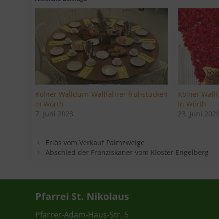
Kölner Walldürn-Wallfahrer frühstücken
Kölner Wall
in Wörth
in Wörth
7. Juni 2023
23. Juni 202
Erlös vom Verkauf Palmzweige
Abschied der Franziskaner vom Kloster Engelberg
Pfarrei St. Nikolaus
Pfarrer-Adam-Haus-Str. 6