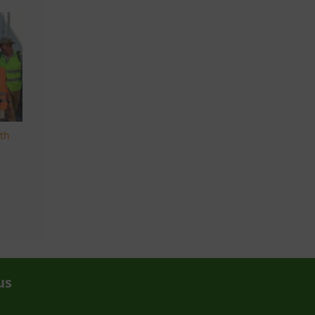
th
us