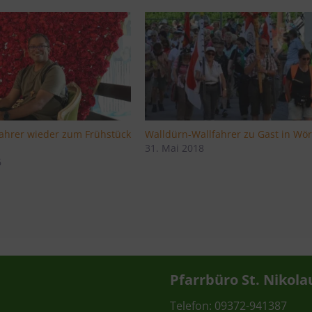
fahrer wieder zum Frühstück
Walldürn-Wallfahrer zu Gast in Wör
31. Mai 2018
6
Pfarrbüro St. Nikola
Telefon: 09372-941387