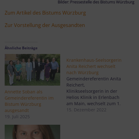
Bilder: Pressestelle des Bistums Würzburg
Zum Artikel des Bistums Würzburg
Zur Vorstellung der Ausgesandten
Ähnliche Beiträge
Krankenhaus-Seelsorgerin
Anita Reichert wechselt
nach Würzburg
Gemeindereferentin Anita
Reichert,
Klinikseelsorgerin in der
Annette Soban als
Helios Klinik in Erlenbach
Gemeindereferentin im
am Main, wechselt zum 1.
Bistum Würzburg
Februar 2023 in die
15. Dezember 2022
ausgesandt
Krankenhausseelsorge am
19. Juli 2025
Universitätsklinikum
Würzburg.