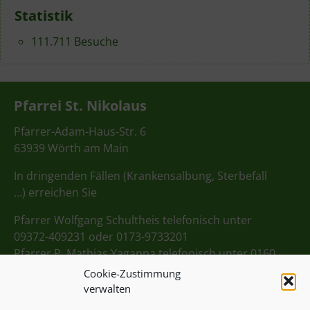
Statistik
111.711 Besuche
Pfarrei St. Nikolaus
Pfarrer-Adam-Haus-Str. 6
63939 Wörth am Main
In dringenden Fällen (Krankensalbung, Sterbefall
…) erreichen Sie
Pfarrer Wolfgang Schultheis telefonisch unter
09372-409231 oder 0173-9733201
Pfarrer P. Mathias Yagappa telefonisch unter 0160
98275712
Cookie-Zustimmung
verwalten