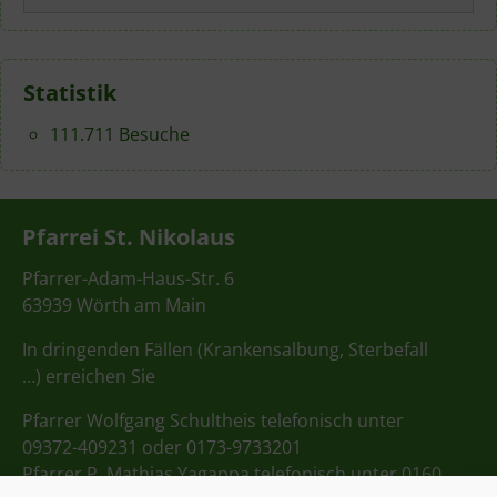
nach:
Statistik
111.711 Besuche
Pfarrei St. Nikolaus
Pfarrer-Adam-Haus-Str. 6
63939 Wörth am Main
In dringenden Fällen (Krankensalbung, Sterbefall
…) erreichen Sie
Pfarrer Wolfgang Schultheis telefonisch unter
09372-409231 oder 0173-9733201
Pfarrer P. Mathias Yagappa telefonisch unter 0160