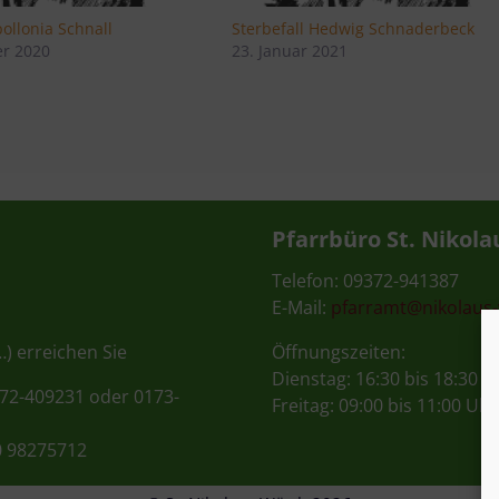
pollonia Schnall
Sterbefall Hedwig Schnaderbeck
r 2020
23. Januar 2021
Pfarrbüro St. Nikola
Telefon: 09372-941387
E-Mail:
pfarramt@nikolaus
…) erreichen Sie
Öffnungszeiten:
Dienstag: 16:30 bis 18:30 U
372-409231 oder 0173-
Freitag: 09:00 bis 11:00 Uhr
0 98275712