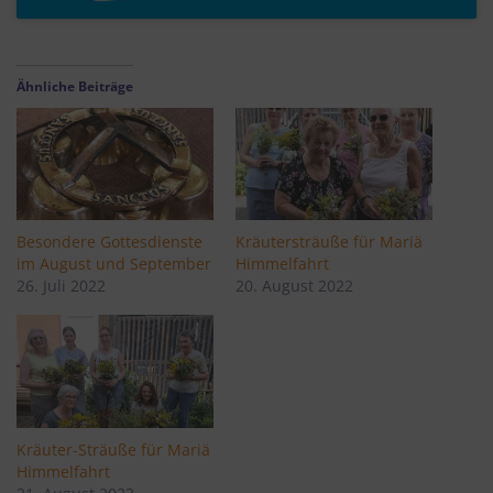
Ähnliche Beiträge
Besondere Gottesdienste
Kräutersträuße für Mariä
im August und September
Himmelfahrt
26. Juli 2022
20. August 2022
Kräuter-Sträuße für Mariä
Himmelfahrt