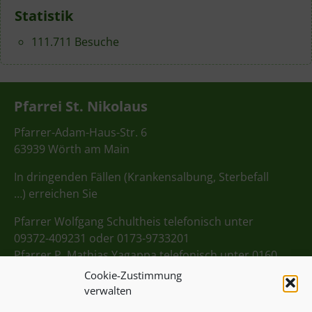
Statistik
111.711 Besuche
Pfarrei St. Nikolaus
Pfarrer-Adam-Haus-Str. 6
63939 Wörth am Main
In dringenden Fällen (Krankensalbung, Sterbefall
…) erreichen Sie
Pfarrer Wolfgang Schultheis telefonisch unter
09372-409231 oder 0173-9733201
Pfarrer P. Mathias Yagappa telefonisch unter 0160
98275712
Cookie-Zustimmung
verwalten