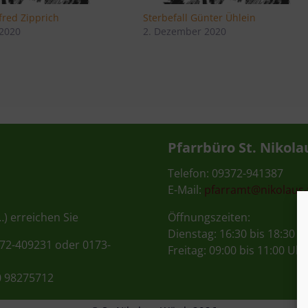
lfred Zipprich
Sterbefall Günter Ühlein
 2020
2. Dezember 2020
Pfarrbüro St. Nikola
Telefon: 09372-941387
E-Mail:
pfarramt@nikolaus
…) erreichen Sie
Öffnungszeiten:
Dienstag: 16:30 bis 18:30 U
372-409231 oder 0173-
Freitag: 09:00 bis 11:00 Uhr
0 98275712