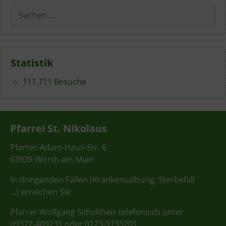
Suchen
nach:
Statistik
111.711 Besuche
Pfarrei St. Nikolaus
Pfarrer-Adam-Haus-Str. 6
63939 Wörth am Main
In dringenden Fällen (Krankensalbung, Sterbefall
…) erreichen Sie
Pfarrer Wolfgang Schultheis telefonisch unter
09372-409231 oder 0173-9733201