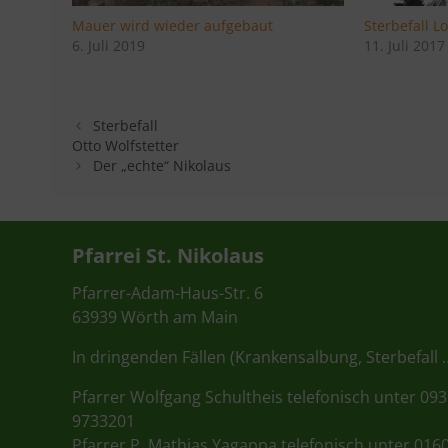
Mauer wird wieder aufgebaut
Sterbefall L
6. Juli 2019
11. Juli 2017
Sterbefall
Otto Wolfstetter
Der „echte“ Nikolaus
Pfarrei St. Nikolaus
Pfarrer-Adam-Haus-Str. 6
63939 Wörth am Main
In dringenden Fällen (Krankensalbung, Sterbefall 
Pfarrer Wolfgang Schultheis telefonisch unter 09
9733201
Pfarrer P. Mathias Yagappa telefonisch unter 016