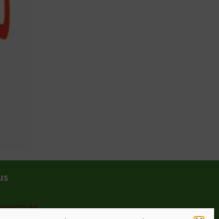
us
-woerth.de