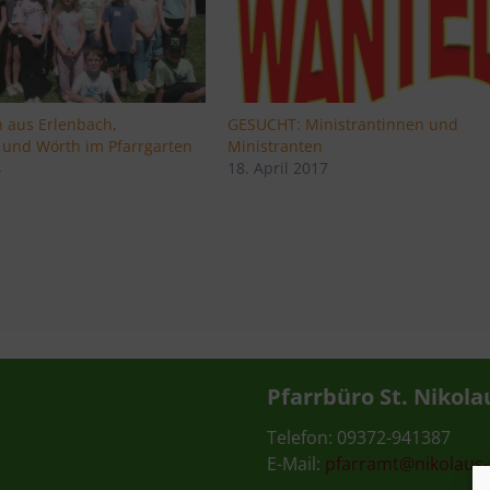
n aus Erlenbach,
GESUCHT: Ministrantinnen und
 und Wörth im Pfarrgarten
Ministranten
4
18. April 2017
Pfarrbüro St. Nikola
Telefon: 09372-941387
E-Mail:
pfarramt@nikolaus