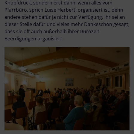
Knopfdruck, sondern erst dann, wenn alles vom
Pfarrbüro, sprich Luise Herbert, organisiert ist, denn
andere stehen dafür ja nicht zur Verfügung. Ihr sei an
dieser Stelle dafür und vieles mehr Dankeschön gesagt,
dass sie oft auch außerhalb ihrer Bürozeit
Beerdigungen organisiert.