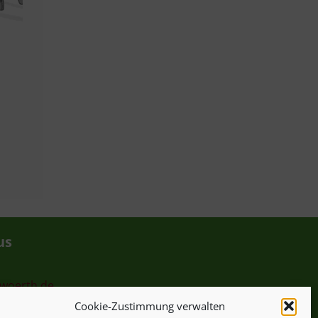
us
-woerth.de
Cookie-Zustimmung verwalten