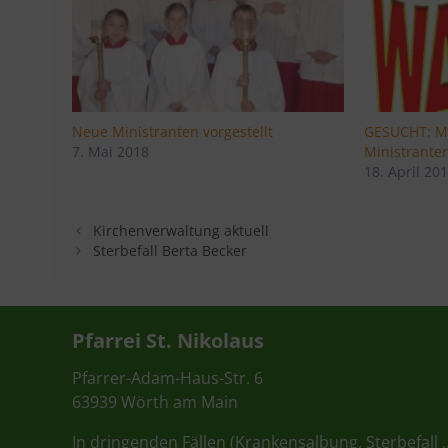
Neue Ministranten vorgestellt
GESUCHT: Mi
7. Mai 2018
Ministrante
18. April 20
Kirchenverwaltung aktuell
Sterbefall Berta Becker
Pfarrei St. Nikolaus
Pfarrer-Adam-Haus-Str. 6
63939 Wörth am Main
In dringenden Fällen (Krankensalbung, Sterbefall 