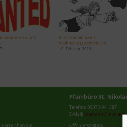
nistrantinnen und
Ministranten lösen
n
Weihnachtsgeschenk ein
17
10. Februar 2019
Pfarrbüro St. Nikola
Telefon: 09372-941387
E-Mail:
pfarramt@nikolaus
…) erreichen Sie
Öffnungszeiten: