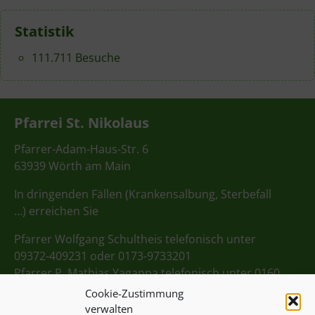
Statistik
111.711 Besuche
Pfarrei St. Nikolaus
Pfarrer-Adam-Haus-Str. 6
63939 Wörth am Main
In dringenden Fällen (Krankensalbung, Sterbefall
…) erreichen Sie
Pfarrer Wolfgang Schultheis telefonisch unter
09372-409231 oder 0173-9733201
Pfarrer P. Mathias Yagappa telefonisch unter 0160
98275712
Cookie-Zustimmung
verwalten