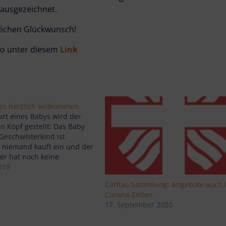
ausgezeichnet.
lichen Glückwunsch!
cho unter diesem
Link
en herzlich willkommen
urt eines Babys wird der
en Kopf gestellt: Das Baby
 Geschwisterkind ist
, niemand kauft ein und der
er hat noch keine
Gut, wenn Familie oder
019
er ersten Zeit unterstützen
Caritas-Sammlung: Angebote auch 
 keine Hilfe hat, bekommt
Corona-Zeiten
ie Ehrenamtlichen…
17. September 2020