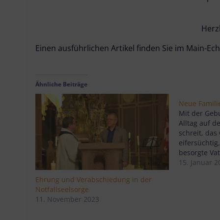
Herz
Einen ausführlichen Artikel finden Sie im Main-E
Ähnliche Beiträge
Neue Famili
Mit der Geb
Alltag auf d
schreit, das
eifersüchtig
besorgte Vat
Elternzeit. 
15. Januar 2
Freunde in d
Ehrung und Verabschiedung in der
können. Wer
Notfallseelsorge
sie durch d
11. November 2023