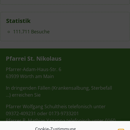
Statistik
111.711 Besuche
Pfarrei St. Nikolaus
Pfarrer-Adam-Haus-Str. 6
63939 Wörth am Main
In dringenden Fällen (Krankensalbung, Sterbefall
…) erreichen Sie
Pfarrer Wolfgang Schultheis telefonisch unter
09372-409231 oder 0173-9733201
Pfarrer P. Mathias Yagappa telefonisch unter 0160
98275712
Cookie-Zustimmung