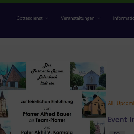
Gottesdienst
Veranstaltungen
Informati
All
Upcom
Event I
DO.