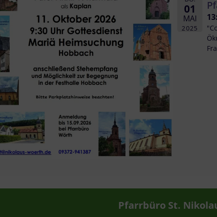
Pf
01
13
MAI
"C
2025
Ök
Fr
Pfarrbüro St. Nikola